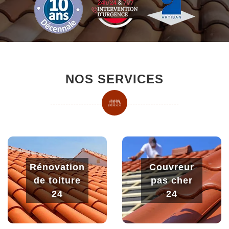
NOS SERVICES
Rénovation
Couvreur
de toiture
pas cher
24
24