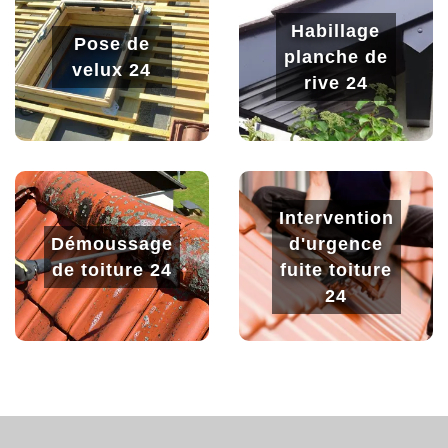
Habillage
Pose de
planche de
velux 24
rive 24
Intervention
Démoussage
d'urgence
de toiture 24
fuite toiture
24