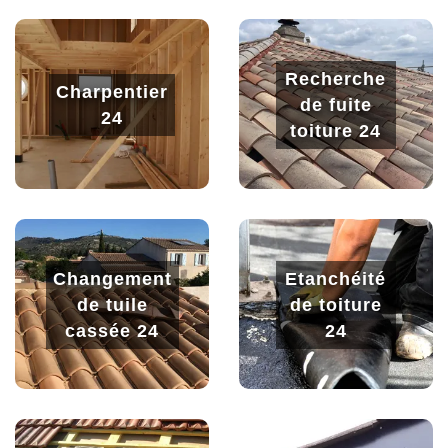
Recherche
Charpentier
de fuite
24
toiture 24
Changement
Etanchéité
de tuile
de toiture
cassée 24
24