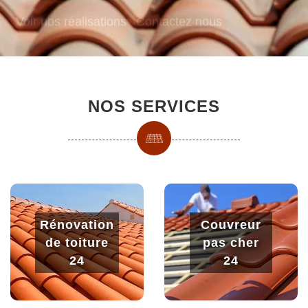
NOS SERVICES
Rénovation
Couvreur
de toiture
pas cher
24
24