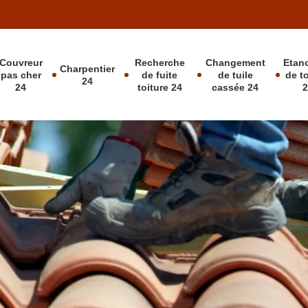
Couvreur
Recherche
Changement
Etan
Charpentier
pas cher
de fuite
de tuile
de t
24
24
toiture 24
cassée 24
 D