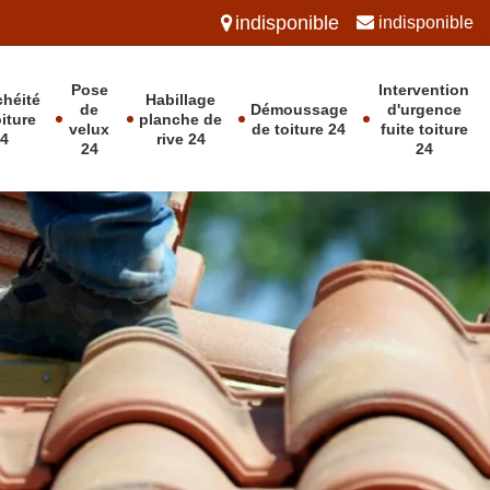
indisponible
indisponible
Pose
Intervention
chéité
Habillage
de
Démoussage
d'urgence
oiture
planche de
velux
de toiture 24
fuite toiture
24
rive 24
24
24