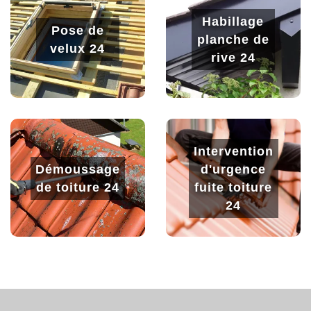
Habillage
Pose de
planche de
velux 24
rive 24
Intervention
Démoussage
d'urgence
de toiture 24
fuite toiture
24