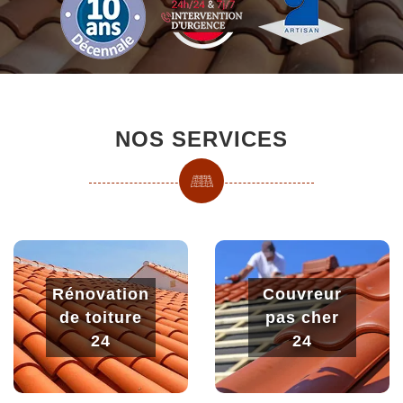
NOS SERVICES
Rénovation
Couvreur
de toiture
pas cher
24
24