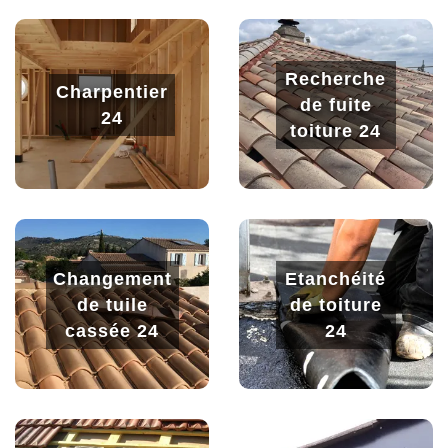
Recherche
Charpentier
de fuite
24
toiture 24
Changement
Etanchéité
de tuile
de toiture
cassée 24
24