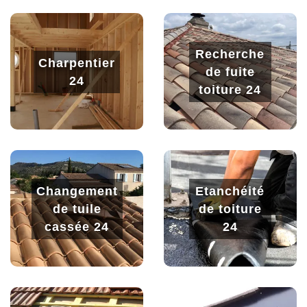
Recherche
Charpentier
de fuite
24
toiture 24
Changement
Etanchéité
de tuile
de toiture
cassée 24
24