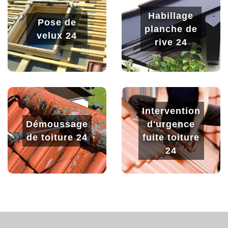
Habillage
Pose de
planche de
velux 24
rive 24
Intervention
Démoussage
d'urgence
de toiture 24
fuite toiture
24