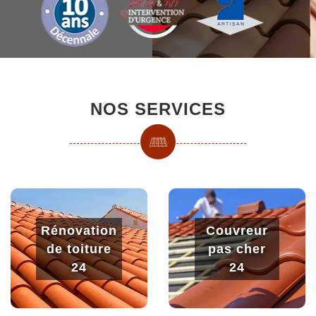
NOS SERVICES
Rénovation
Couvreur
de toiture
pas cher
24
24