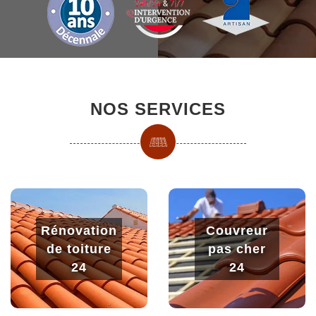
NOS SERVICES
Rénovation
Couvreur
de toiture
pas cher
24
24