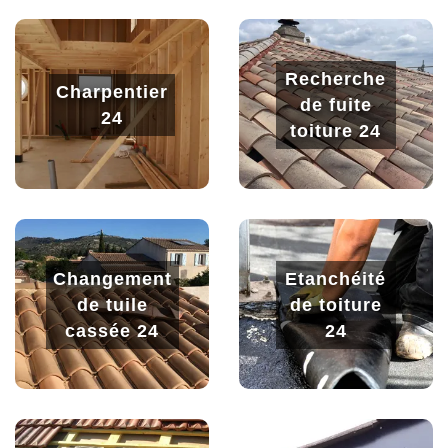
Recherche
Charpentier
de fuite
24
toiture 24
Changement
Etanchéité
de tuile
de toiture
cassée 24
24