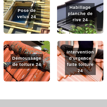
Habillage
Pose de
planche de
velux 24
rive 24
Intervention
Démoussage
d'urgence
de toiture 24
fuite toiture
24