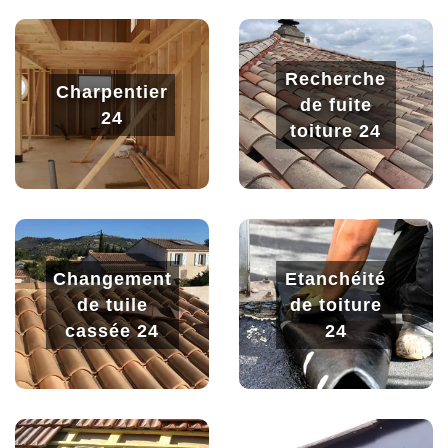
Recherche
Charpentier
de fuite
24
toiture 24
Changement
Etanchéité
de tuile
de toiture
cassée 24
24