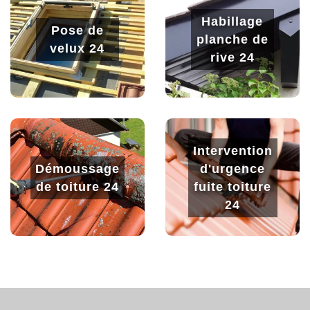
Habillage
Pose de
planche de
velux 24
rive 24
Intervention
Démoussage
d'urgence
de toiture 24
fuite toiture
24