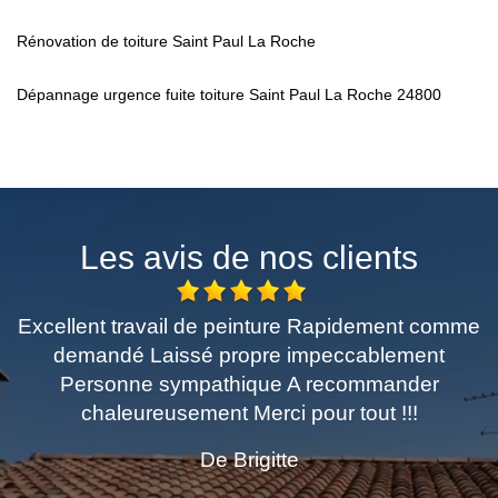
Rénovation de toiture Saint Paul La Roche
Dépannage urgence fuite toiture Saint Paul La Roche 24800
Les avis de nos clients
de peinture Rapidement comme
Très professionnel.
 propre impeccablement
recommande p
athique A recommander
De
nt Merci pour tout !!!
De Brigitte