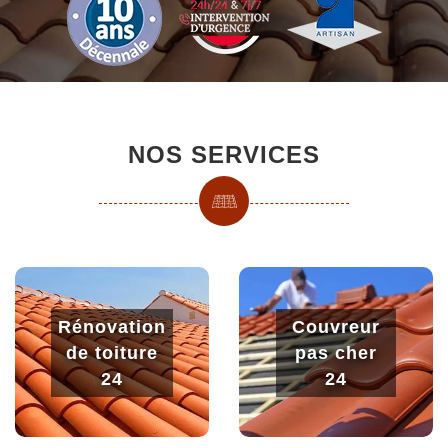
NOS SERVICES
Rénovation
Couvreur
de toiture
pas cher
24
24