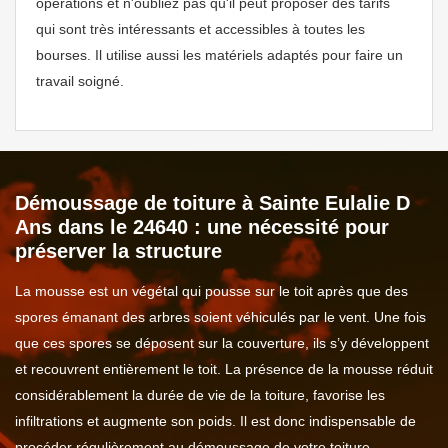
opérations et n'oubliez pas qu'il peut proposer des tarifs
qui sont très intéressants et accessibles à toutes les
bourses. Il utilise aussi les matériels adaptés pour faire un
travail soigné.
Démoussage de toiture à Sainte Eulalie D
Ans dans le 24640 : une nécessité pour
préserver la structure
La mousse est un végétal qui pousse sur le toit après que des
spores émanant des arbres soient véhiculés par le vent. Une fois
que ces spores se déposent sur la couverture, ils s’y développent
et recouvrent entièrement le toit. La présence de la mousse réduit
considérablement la durée de vie de la toiture, favorise les
infiltrations et augmente son poids. Il est donc indispensable de
procéder régulièrement au démoussage de votre toiture.