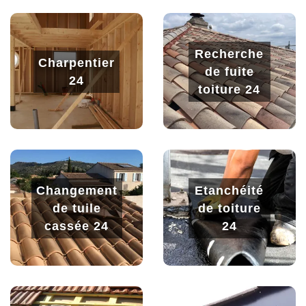
Recherche
Charpentier
de fuite
24
toiture 24
Changement
Etanchéité
de tuile
de toiture
cassée 24
24