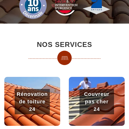
NOS SERVICES
Rénovation
Couvreur
de toiture
pas cher
24
24