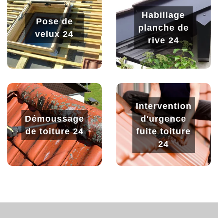
Habillage
Pose de
planche de
velux 24
rive 24
Intervention
Démoussage
d'urgence
de toiture 24
fuite toiture
24