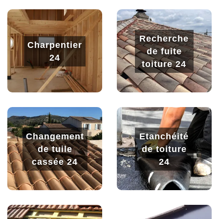
Recherche
Charpentier
de fuite
24
toiture 24
Changement
Etanchéité
de tuile
de toiture
cassée 24
24