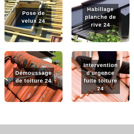
Habillage
Pose de
planche de
velux 24
rive 24
Intervention
Démoussage
d'urgence
de toiture 24
fuite toiture
24