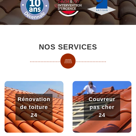
NOS SERVICES
Rénovation
Couvreur
de toiture
pas cher
24
24