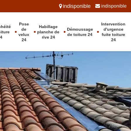
indisponible
indisponible
Pose
Intervention
chéité
Habillage
de
Démoussage
d'urgence
oiture
planche de
velux
de toiture 24
fuite toiture
24
rive 24
24
24