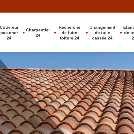
Couvreur
Recherche
Changement
Etan
Charpentier
pas cher
de fuite
de tuile
de t
24
24
toiture 24
cassée 24