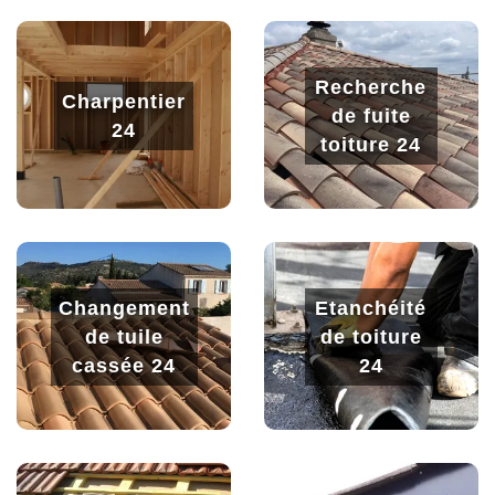
Recherche
Charpentier
de fuite
24
toiture 24
Changement
Etanchéité
de tuile
de toiture
cassée 24
24