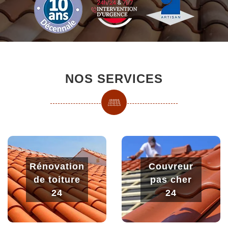
NOS SERVICES
Rénovation
Couvreur
de toiture
pas cher
24
24