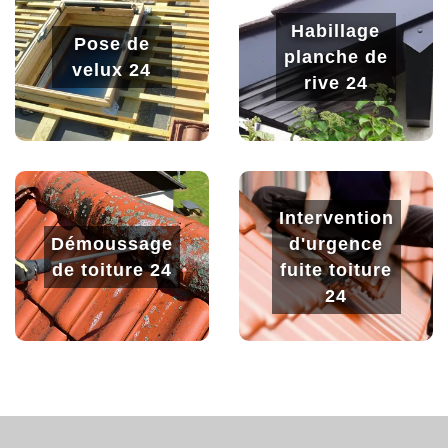
Habillage
Pose de
planche de
velux 24
rive 24
Intervention
Démoussage
d'urgence
de toiture 24
fuite toiture
24