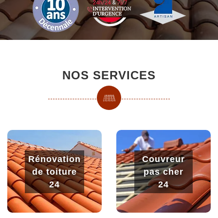
NOS SERVICES
Rénovation
Couvreur
de toiture
pas cher
24
24