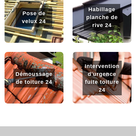
Habillage
Pose de
planche de
velux 24
rive 24
Intervention
Démoussage
d'urgence
de toiture 24
fuite toiture
24