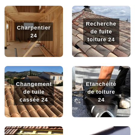
Recherche
Charpentier
de fuite
24
toiture 24
Changement
Etanchéité
de tuile
de toiture
cassée 24
24