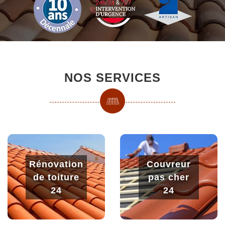
NOS SERVICES
Rénovation
Couvreur
de toiture
pas cher
24
24