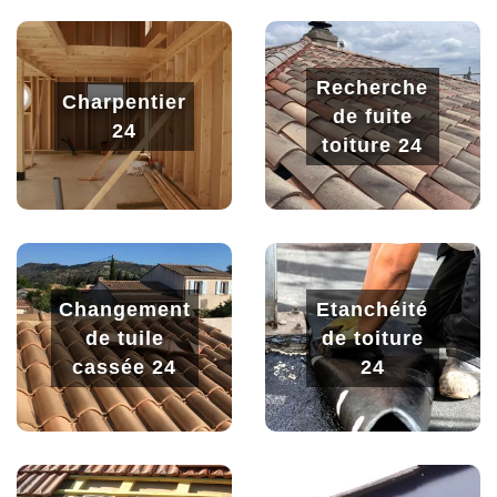
Recherche
Charpentier
de fuite
24
toiture 24
Changement
Etanchéité
de tuile
de toiture
cassée 24
24