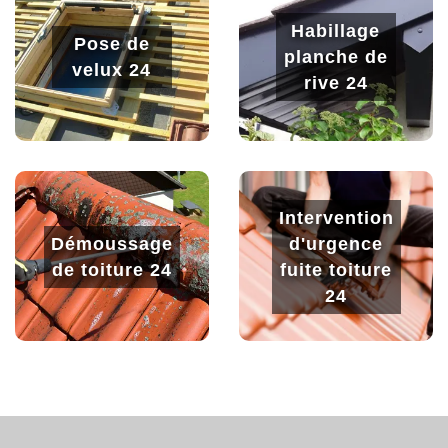
Habillage
Pose de
planche de
velux 24
rive 24
Intervention
Démoussage
d'urgence
de toiture 24
fuite toiture
24