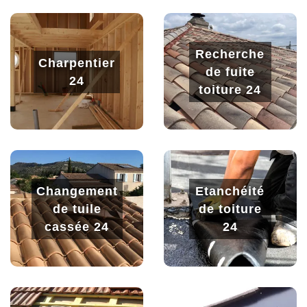
Recherche
Charpentier
de fuite
24
toiture 24
Changement
Etanchéité
de tuile
de toiture
cassée 24
24