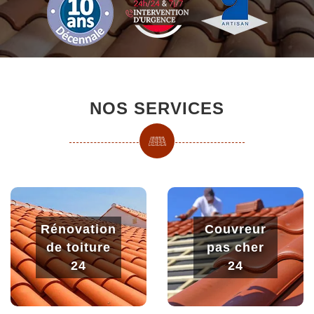
NOS SERVICES
Rénovation
Couvreur
de toiture
pas cher
24
24