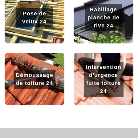
Habillage
Pose de
planche de
velux 24
rive 24
Intervention
Démoussage
d'urgence
de toiture 24
fuite toiture
24