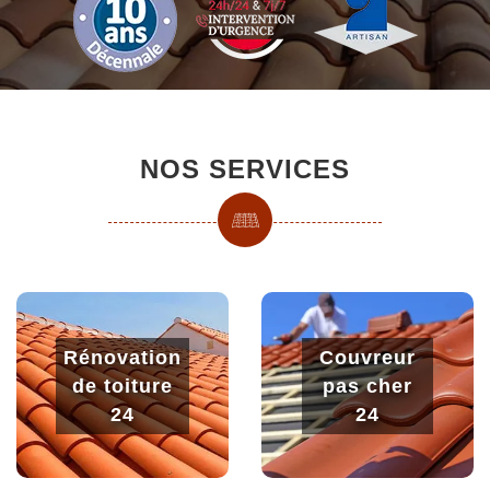
NOS SERVICES
Rénovation
Couvreur
de toiture
pas cher
24
24