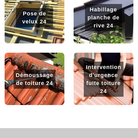
Habillage
Pose de
planche de
velux 24
rive 24
Intervention
Démoussage
d'urgence
de toiture 24
fuite toiture
24