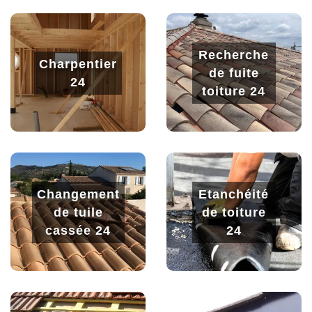
Recherche
Charpentier
de fuite
24
toiture 24
Changement
Etanchéité
de tuile
de toiture
cassée 24
24