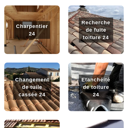
Recherche
Charpentier
de fuite
24
toiture 24
Changement
Etanchéité
de tuile
de toiture
cassée 24
24