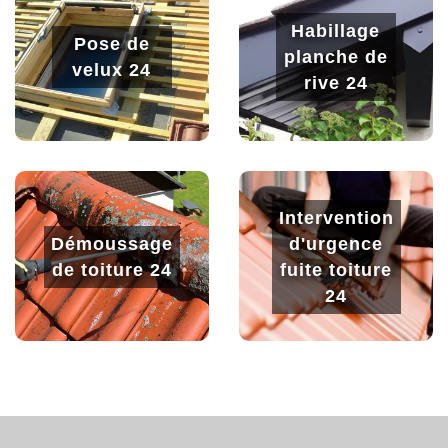
Habillage
Pose de
planche de
velux 24
rive 24
Intervention
Démoussage
d'urgence
de toiture 24
fuite toiture
24