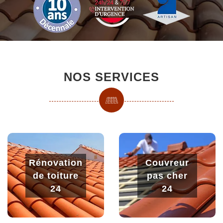
NOS SERVICES
Rénovation
Couvreur
de toiture
pas cher
24
24