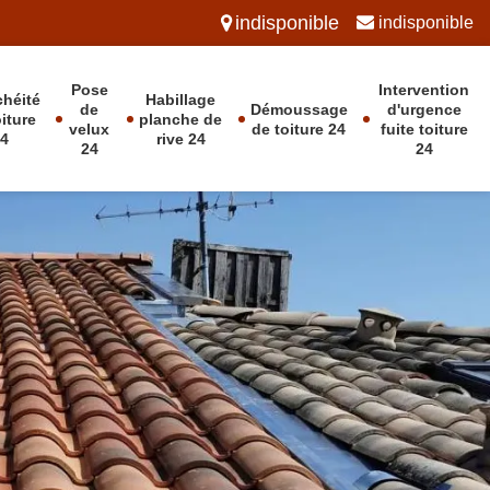
indisponible
indisponible
Pose
Intervention
chéité
Habillage
de
Démoussage
d'urgence
oiture
planche de
velux
de toiture 24
fuite toiture
24
rive 24
24
24