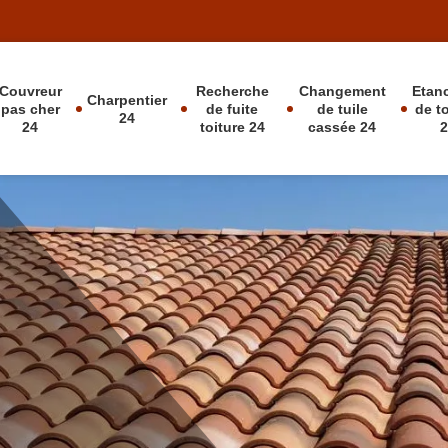
Couvreur
Recherche
Changement
Etan
Charpentier
pas cher
de fuite
de tuile
de t
24
24
toiture 24
cassée 24