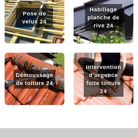
Habillage
Pose de
planche de
velux 24
rive 24
Intervention
Démoussage
d'urgence
de toiture 24
fuite toiture
24