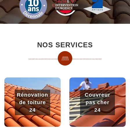
NOS SERVICES
Rénovation
Couvreur
de toiture
pas cher
24
24