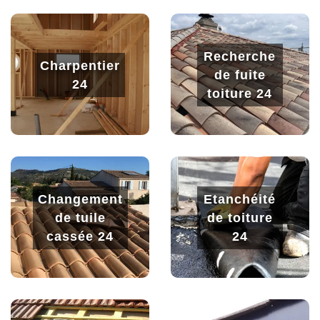
Recherche
Charpentier
de fuite
24
toiture 24
Changement
Etanchéité
de tuile
de toiture
cassée 24
24