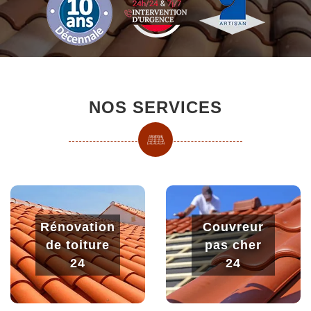
NOS SERVICES
Rénovation
Couvreur
de toiture
pas cher
24
24