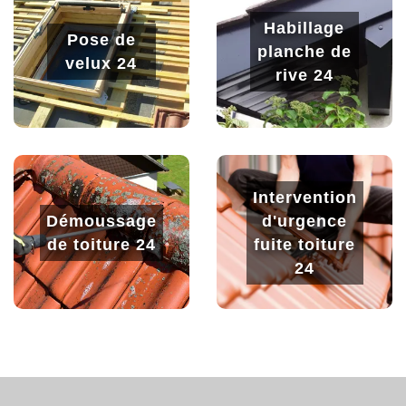
Habillage
Pose de
planche de
velux 24
rive 24
Intervention
Démoussage
d'urgence
de toiture 24
fuite toiture
24