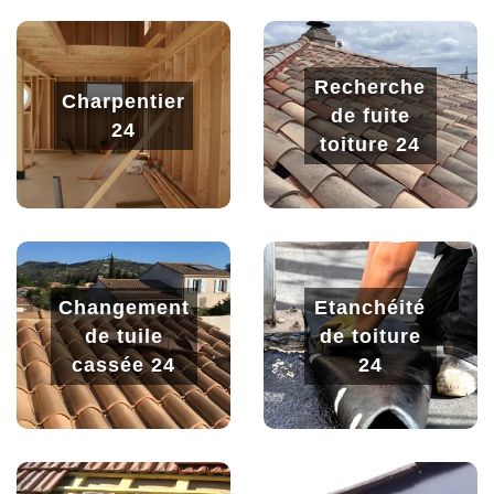
Recherche
Charpentier
de fuite
24
toiture 24
Changement
Etanchéité
de tuile
de toiture
cassée 24
24