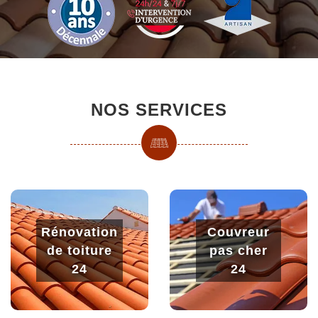
NOS SERVICES
Rénovation
Couvreur
de toiture
pas cher
24
24