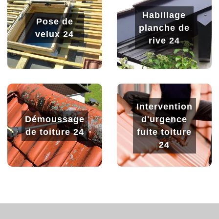
Habillage
Pose de
planche de
velux 24
rive 24
Intervention
Démoussage
d'urgence
de toiture 24
fuite toiture
24