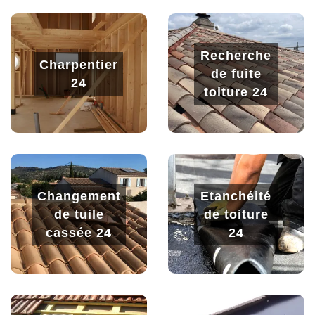
Recherche
Charpentier
de fuite
24
toiture 24
Changement
Etanchéité
de tuile
de toiture
cassée 24
24