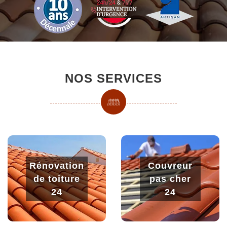
NOS SERVICES
Rénovation
Couvreur
de toiture
pas cher
24
24