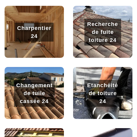
Recherche
Charpentier
de fuite
24
toiture 24
Changement
Etanchéité
de tuile
de toiture
cassée 24
24