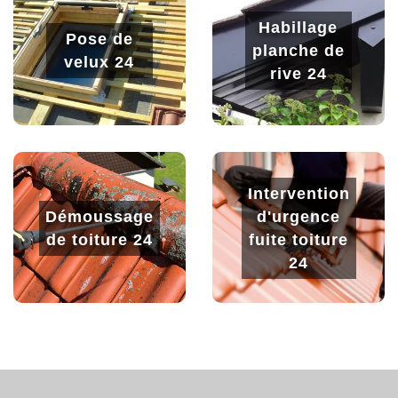
Habillage
Pose de
planche de
velux 24
rive 24
Intervention
Démoussage
d'urgence
de toiture 24
fuite toiture
24