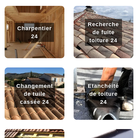
Recherche
Charpentier
de fuite
24
toiture 24
Changement
Etanchéité
de tuile
de toiture
cassée 24
24