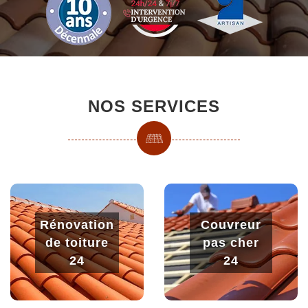
NOS SERVICES
Rénovation
Couvreur
de toiture
pas cher
24
24