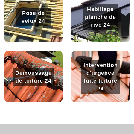
Habillage
Pose de
planche de
velux 24
rive 24
Intervention
Démoussage
d'urgence
de toiture 24
fuite toiture
24