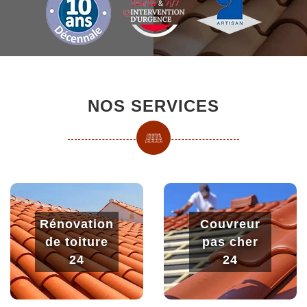
NOS SERVICES
Rénovation
Couvreur
de toiture
pas cher
24
24