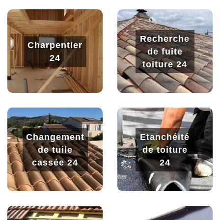
Recherche
Charpentier
de fuite
24
toiture 24
Changement
Etanchéité
de tuile
de toiture
cassée 24
24