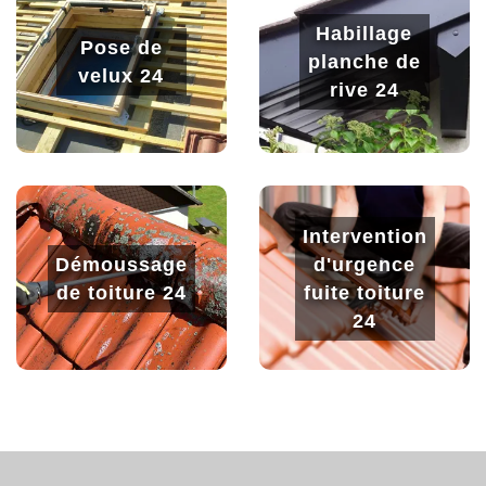
Habillage
Pose de
planche de
velux 24
rive 24
Intervention
Démoussage
d'urgence
de toiture 24
fuite toiture
24