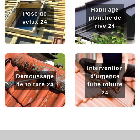
Habillage
Pose de
planche de
velux 24
rive 24
Intervention
Démoussage
d'urgence
de toiture 24
fuite toiture
24