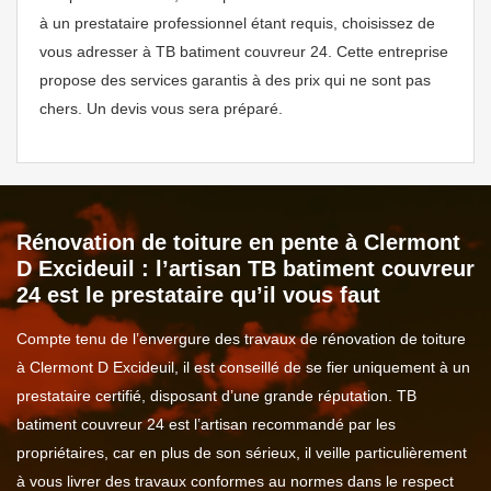
à un prestataire professionnel étant requis, choisissez de
vous adresser à TB batiment couvreur 24. Cette entreprise
propose des services garantis à des prix qui ne sont pas
chers. Un devis vous sera préparé.
Rénovation de toiture en pente à Clermont
D Excideuil : l’artisan TB batiment couvreur
24 est le prestataire qu’il vous faut
Compte tenu de l’envergure des travaux de rénovation de toiture
à Clermont D Excideuil, il est conseillé de se fier uniquement à un
prestataire certifié, disposant d’une grande réputation. TB
batiment couvreur 24 est l’artisan recommandé par les
propriétaires, car en plus de son sérieux, il veille particulièrement
à vous livrer des travaux conformes au normes dans le respect