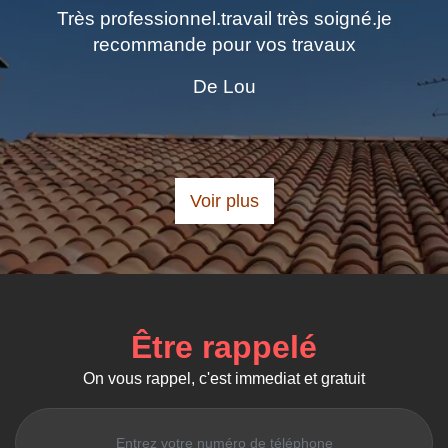
travail très soigné.je
Excellent travail de pein
our vos travaux
demandé Laissé propr
Personne sympathiqu
 Lou
chaleureusement Mer
De Brigi
Voir plus
Être rappelé
On vous rappel, c'est immediat et gratuit