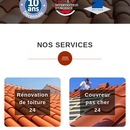
NOS SERVICES
Rénovation
Couvreur
de toiture
pas cher
24
24