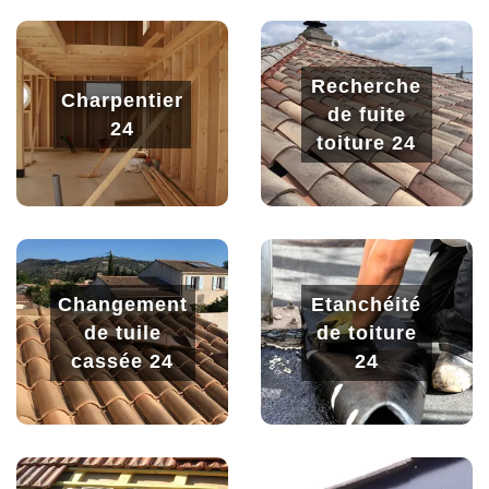
Recherche
Charpentier
de fuite
24
toiture 24
Changement
Etanchéité
de tuile
de toiture
cassée 24
24