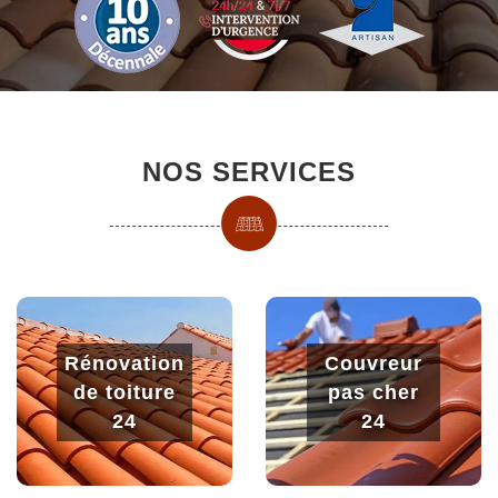
NOS SERVICES
Rénovation
Couvreur
de toiture
pas cher
24
24