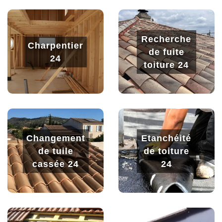
Recherche
Charpentier
de fuite
24
toiture 24
Changement
Etanchéité
de tuile
de toiture
cassée 24
24