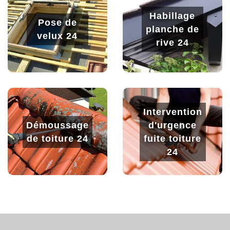
Habillage
Pose de
planche de
velux 24
rive 24
Intervention
Démoussage
d'urgence
de toiture 24
fuite toiture
24