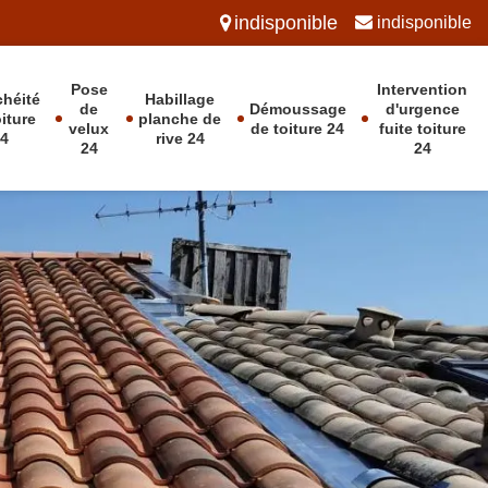
indisponible
indisponible
Pose
Intervention
chéité
Habillage
de
Démoussage
d'urgence
oiture
planche de
velux
de toiture 24
fuite toiture
24
rive 24
24
24