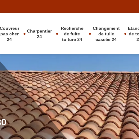
Couvreur
Recherche
Changement
Etan
Charpentier
pas cher
de fuite
de tuile
de t
24
24
toiture 24
cassée 24
80