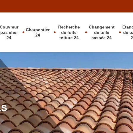
Couvreur
Recherche
Changement
Etan
Charpentier
pas cher
de fuite
de tuile
de t
24
24
toiture 24
cassée 24
AS