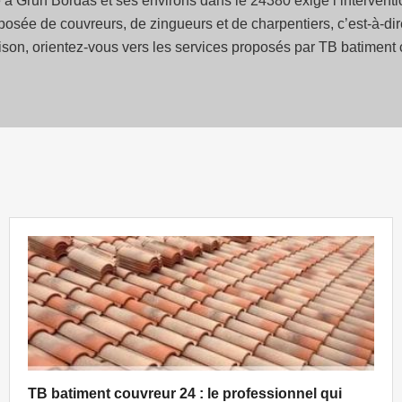
e à Grun Bordas et ses environs dans le 24380 exige l’interventi
posée de couvreurs, de zingueurs et de charpentiers, c’est-à-dir
maison, orientez-vous vers les services proposés par TB batiment
TB batiment couvreur 24 : le professionnel qui