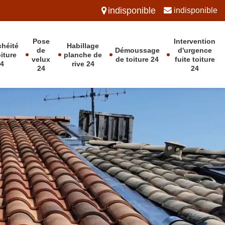
indisponible
indisponible
Pose
Intervention
chéité
Habillage
de
Démoussage
d'urgence
oiture
planche de
velux
de toiture 24
fuite toiture
24
rive 24
24
24