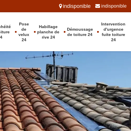
indisponible
indisponible
Pose
Intervention
chéité
Habillage
de
Démoussage
d'urgence
oiture
planche de
velux
de toiture 24
fuite toiture
24
rive 24
24
24