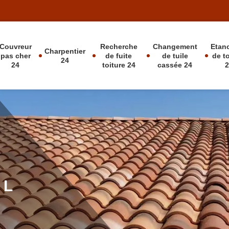
Couvreur
Recherche
Changement
Etan
Charpentier
pas cher
de fuite
de tuile
de t
24
24
toiture 24
cassée 24
 L