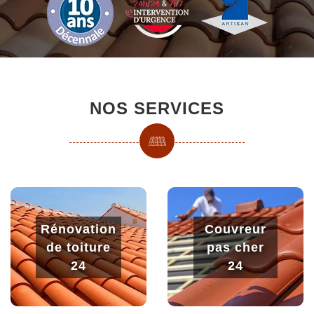
NOS SERVICES
Rénovation
Couvreur
de toiture
pas cher
24
24