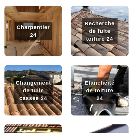
Recherche
Charpentier
de fuite
24
toiture 24
Changement
Etanchéité
de tuile
de toiture
cassée 24
24