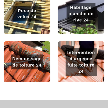
Habillage
Pose de
planche de
velux 24
rive 24
Intervention
Démoussage
d'urgence
de toiture 24
fuite toiture
24