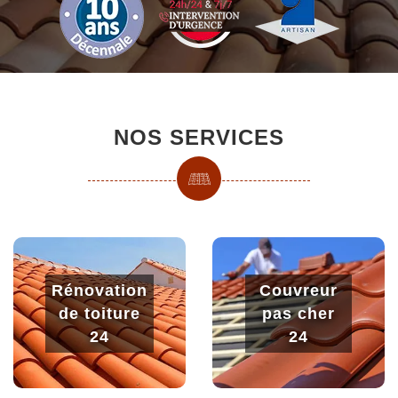
NOS SERVICES
Rénovation
Couvreur
de toiture
pas cher
24
24