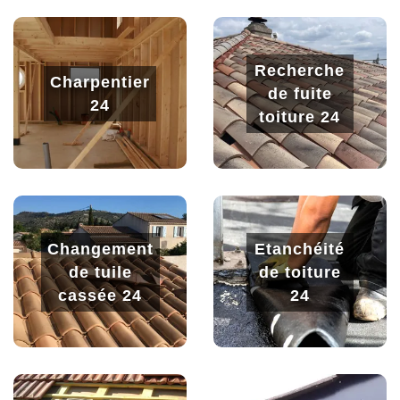
Recherche
Charpentier
de fuite
24
toiture 24
Changement
Etanchéité
de tuile
de toiture
cassée 24
24