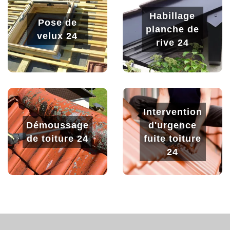
Habillage
Pose de
planche de
velux 24
rive 24
Intervention
Démoussage
d'urgence
de toiture 24
fuite toiture
24