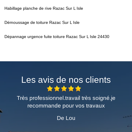
Habillage planche de rive Razac Sur L Isle
Démoussage de toiture Razac Sur L Isle
Dépannage urgence fuite toiture Razac Sur L Isle 24430
Les avis de nos clients
travail très soigné.je
Excellent travail de pein
our vos travaux
demandé Laissé propr
Personne sympathiqu
 Lou
chaleureusement Mer