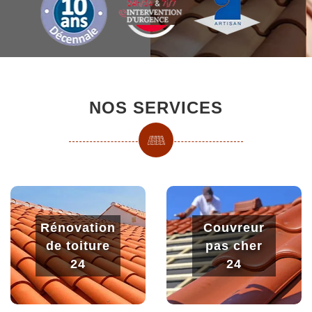
NOS SERVICES
Rénovation
Couvreur
de toiture
pas cher
24
24