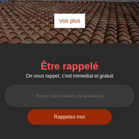
De Brigi
Voir plus
Être rappelé
On vous rappel, c'est immediat et gratuit