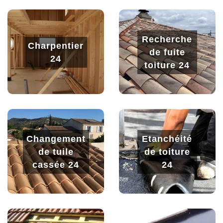
Recherche
Charpentier
de fuite
24
toiture 24
Changement
Etanchéité
de tuile
de toiture
cassée 24
24