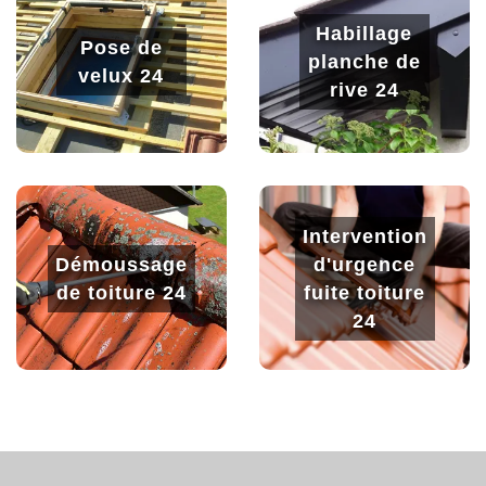
Habillage
Pose de
planche de
velux 24
rive 24
Intervention
Démoussage
d'urgence
de toiture 24
fuite toiture
24