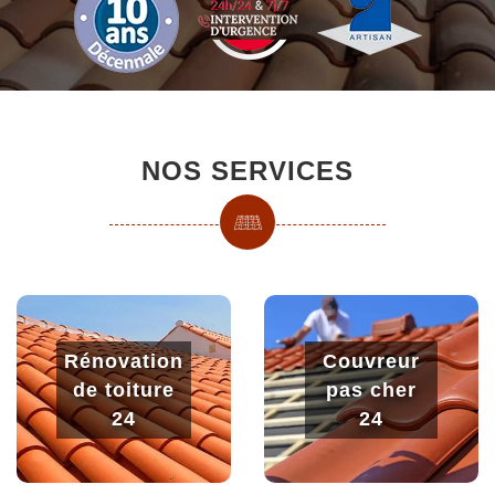
NOS SERVICES
Rénovation
Couvreur
de toiture
pas cher
24
24