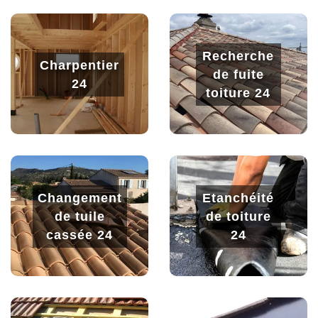
Recherche
Charpentier
de fuite
24
toiture 24
Changement
Etanchéité
de tuile
de toiture
cassée 24
24