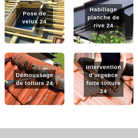
Habillage
Pose de
planche de
velux 24
rive 24
Intervention
Démoussage
d'urgence
de toiture 24
fuite toiture
24