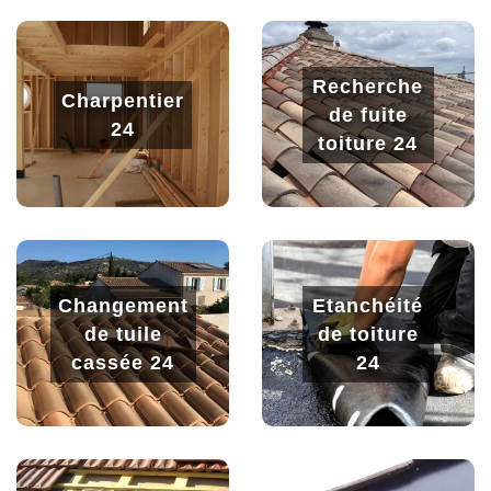
Recherche
Charpentier
de fuite
24
toiture 24
Changement
Etanchéité
de tuile
de toiture
cassée 24
24