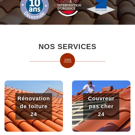
NOS SERVICES
Rénovation
Couvreur
de toiture
pas cher
24
24