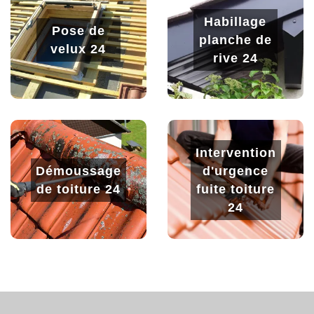
Habillage
Pose de
planche de
velux 24
rive 24
Intervention
Démoussage
d'urgence
de toiture 24
fuite toiture
24