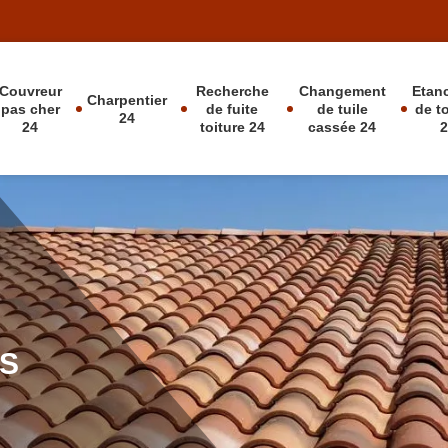
Couvreur
Recherche
Changement
Etan
Charpentier
pas cher
de fuite
de tuile
de t
24
24
toiture 24
cassée 24
S