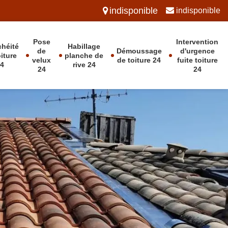
indisponible
indisponible
Pose
Intervention
chéité
Habillage
de
Démoussage
d'urgence
oiture
planche de
velux
de toiture 24
fuite toiture
24
rive 24
24
24