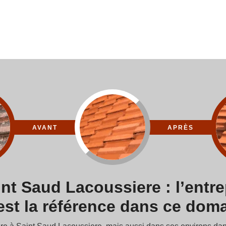
AVANT
APRÈS
int Saud Lacoussiere : l’entr
est la référence dans ce dom