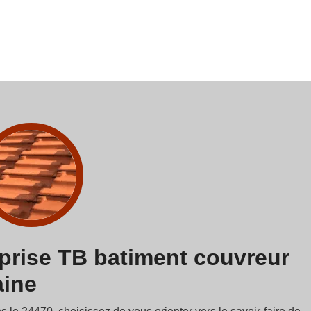
eprise TB batiment couvreur
aine