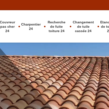
Couvreur
Recherche
Changement
Etan
Charpentier
pas cher
de fuite
de tuile
de t
24
24
toiture 24
cassée 24
D