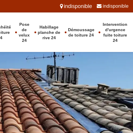
indisponible
indisponible
Pose
Intervention
chéité
Habillage
de
Démoussage
d'urgence
oiture
planche de
velux
de toiture 24
fuite toiture
24
rive 24
24
24