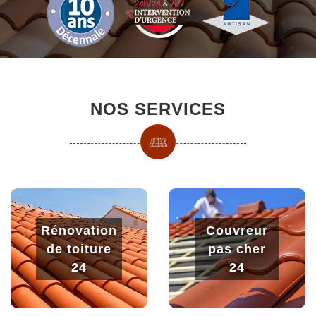
NOS SERVICES
Rénovation
Couvreur
de toiture
pas cher
24
24