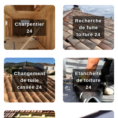
Recherche
Charpentier
de fuite
24
toiture 24
Changement
Etanchéité
de tuile
de toiture
cassée 24
24