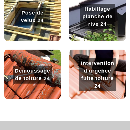
Habillage
Pose de
planche de
velux 24
rive 24
Intervention
Démoussage
d'urgence
de toiture 24
fuite toiture
24