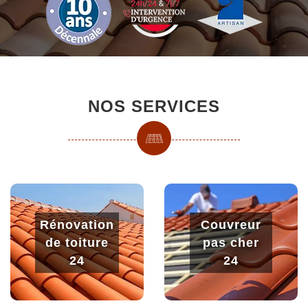
NOS SERVICES
Rénovation
Couvreur
de toiture
pas cher
24
24