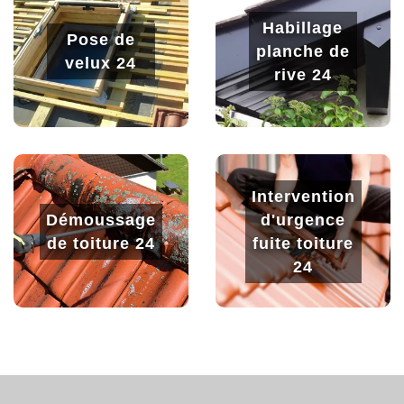
Habillage
Pose de
planche de
velux 24
rive 24
Intervention
Démoussage
d'urgence
de toiture 24
fuite toiture
24