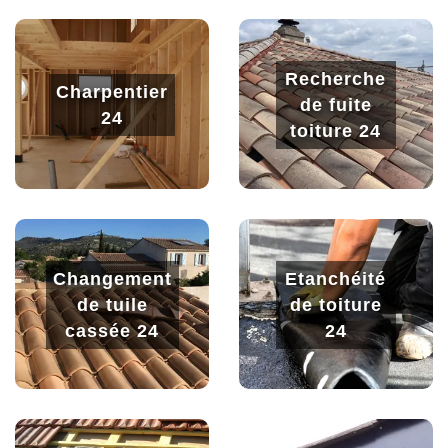
Recherche
Charpentier
de fuite
24
toiture 24
Changement
Etanchéité
de tuile
de toiture
cassée 24
24