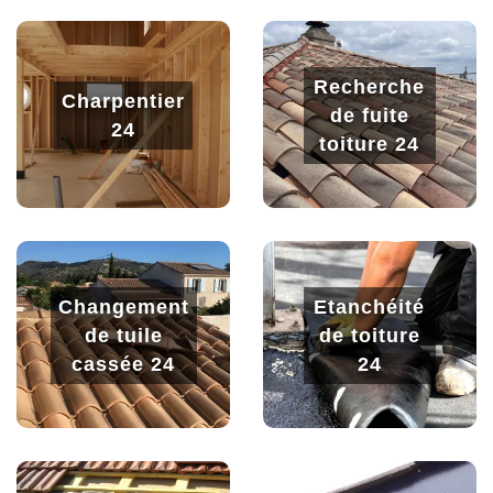
Recherche
Charpentier
de fuite
24
toiture 24
Changement
Etanchéité
de tuile
de toiture
cassée 24
24