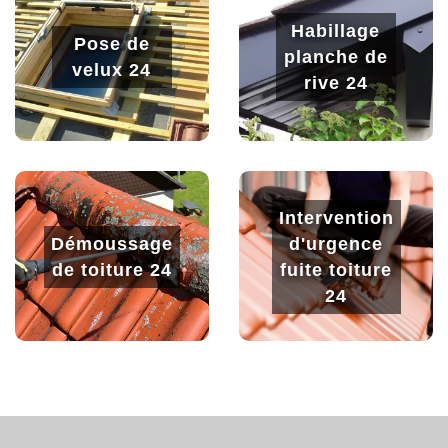
Habillage
Pose de
planche de
velux 24
rive 24
Intervention
Démoussage
d'urgence
de toiture 24
fuite toiture
24