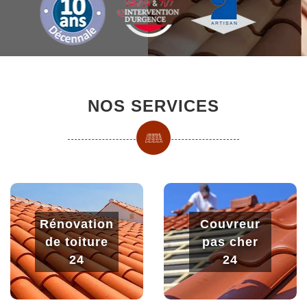
NOS SERVICES
Rénovation
Couvreur
de toiture
pas cher
24
24