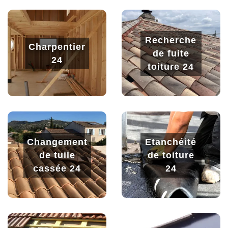
Recherche
Charpentier
de fuite
24
toiture 24
Changement
Etanchéité
de tuile
de toiture
cassée 24
24