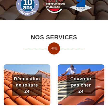
NOS SERVICES
Rénovation
Couvreur
de toiture
pas cher
24
24