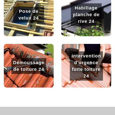
Habillage
Pose de
planche de
velux 24
rive 24
Intervention
Démoussage
d'urgence
de toiture 24
fuite toiture
24