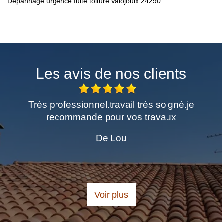
Dépannage urgence fuite toiture Valojoulx 24290
Les avis de nos clients
Très professionnel.travail très soigné.je
Excellen
recommande pour vos travaux
dema
Pers
De Lou
ch
Voir plus