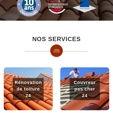
NOS SERVICES
Rénovation
Couvreur
de toiture
pas cher
24
24