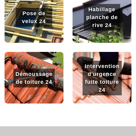
Habillage
Pose de
planche de
velux 24
rive 24
Intervention
Démoussage
d'urgence
de toiture 24
fuite toiture
24