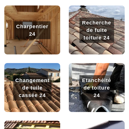
Recherche
Charpentier
de fuite
24
toiture 24
Changement
Etanchéité
de tuile
de toiture
cassée 24
24