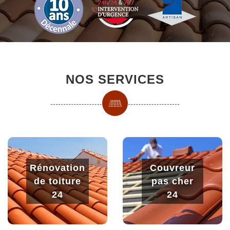
NOS SERVICES
Rénovation
Couvreur
de toiture
pas cher
24
24