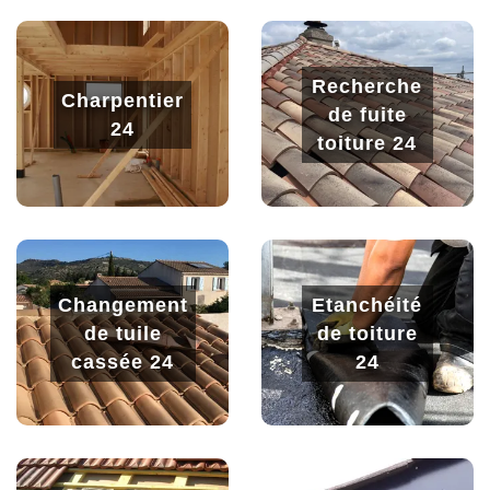
Recherche
Charpentier
de fuite
24
toiture 24
Changement
Etanchéité
de tuile
de toiture
cassée 24
24