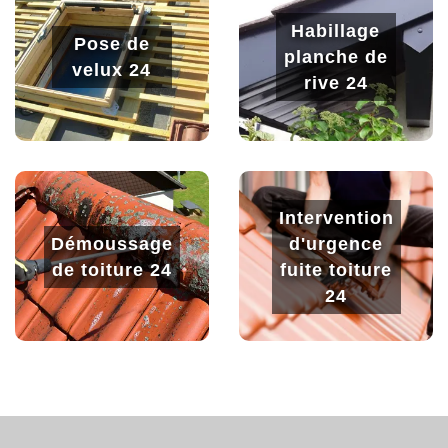
Habillage
Pose de
planche de
velux 24
rive 24
Intervention
Démoussage
d'urgence
de toiture 24
fuite toiture
24